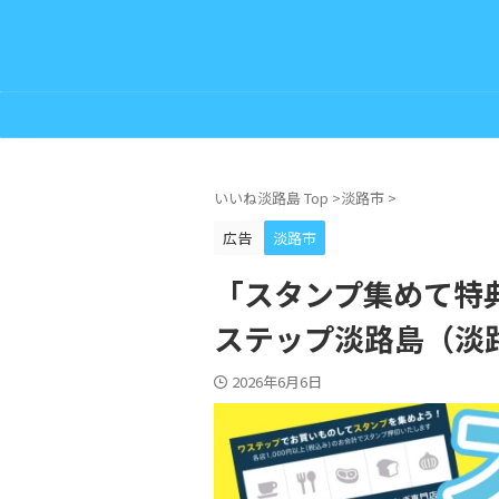
いいね淡路島 Top
>
淡路市
>
広告
淡路市
「スタンプ集めて特
ステップ淡路島（淡路市
2026年6月6日