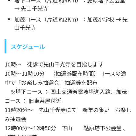
塔下コース（片道 約4Km）：鮎原塔下公会堂
→ 先山千光寺
加茂コース（片道 約2Km）：加茂小学校 → 先
山千光寺
スケジュール
10時～ 徒歩で先山千光寺を目指します
10時～11時10分 （抽選券配布時間）コースの途
中で「お楽しみ抽選会」抽選券を配布
※塔下コース ： 国土交通省電波塔進入路、加茂
コース ： 旧東茶屋付近
11時20分～ 先山千光寺にて 新年の集い お楽し
み抽選会
12時00分～12時50分 下山 鮎原塔下公会堂 、