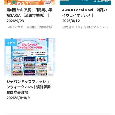
2026/8/7
2026/8/5
第8回 サキア祭｜旧尾崎小学
AWAJI Local Navi｜淡路ハ
校SAKIA （淡路市尾崎）｜
イウェイオアシス｜
2026/9/23
2026/8/12
SAKIAでサキア祭開催 旧尾崎小学
淡路島の「今」を知るマルシェ＆
校「SAKIA」（淡路市尾崎）に
トークイベント開催 淡路ハイウ
て、「第8回 サキア祭」が、
ェイオアシス（淡路市岩屋大林）
2026/9/23（祝水）に開催されま
にて、マルシェ＆トークイベント
淡路市
す。 今年のサキア祭は、「採れ
「AWAJI Local Navi」が、
たて。出来たて。淡路島の食マル
2026/8/12（水）に開催されま
シェ！」がテーマ。 淡路島なら
す。 地元で暮らす人たちが案内
ではのグルメが集まります。雑貨
人となり、観光ガイドには載って
などのマルシェ、 ステージイベ
いない淡路島の魅力を紹介するイ
2026/8/1
ントなど、子供から大人まで楽し
ベントです。参加は無料です。 会
めます。恒例の淡路玉ねぎスープ
場では、地元事業者によるマルシ
ジャパンキッズファッショ
の無料振る舞いもあります。 第8
ェを開催。フレグランスや陶器、
ンウィーク2026｜淡路夢舞
回 サキア祭の開催概要 開催概要
スパイス、彫刻作品など、淡路島
台国際会議場｜
【開催日】2026/9/23（日）
ならではの商品が並びます。 ま
2026/8/8~8/9
【時間】11:00～ 【場所】
た、飲食店や造園、宿泊施設など
SAKIA（サキア） 【住所】兵庫 ...
で活躍する「淡路ローカルナビゲ
淡路夢舞台にキッズモデルが大集
ーター」に ...
合 淡路夢舞台国際会議場（淡路
市夢舞台1）にて、「ジャパンキ