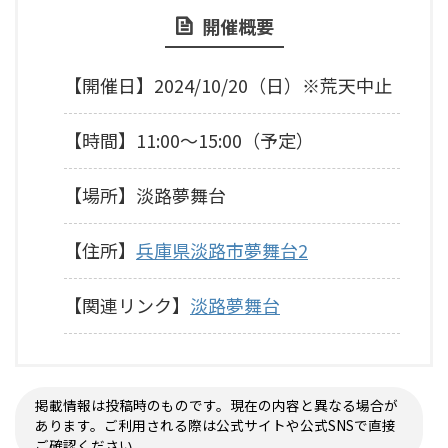
開催概要
【開催日】2024/10/20（日）※荒天中止
【時間】11:00～15:00（予定）
【場所】淡路夢舞台
【住所】
兵庫県淡路市夢舞台2
【関連リンク】
淡路夢舞台
掲載情報は投稿時のものです。現在の内容と異なる場合が
あります。ご利用される際は公式サイトや公式SNSで直接
ご確認ください。