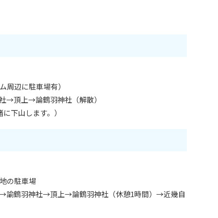
）
ム周辺に駐車場有）
社→頂上→論鶴羽神社（解散）
緒に下山します。）
ス
）
地の駐車場
→諭鶴羽神社→頂上→論鶴羽神社（休憩1時間）→近幾自