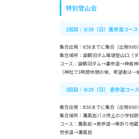
特別登山会
1回目：3/30（日）裏参道コース
集合出発：8:50までに集合（出発9:00
集合場所：諭鶴羽ダム堰堤登山口（ダ
コース：論鶴羽ダム→裏参道→神倉神
（神社で1時間休憩の後、希望者は一
2回目：4/20（日） 表参道コー
集合出発：8:50までに集合（出発9:00
集合場所：灘黒岩バス停上の小学校跡
コース：灘黒岩→表参道→柴折り地蔵
然歩道→灘黒岩