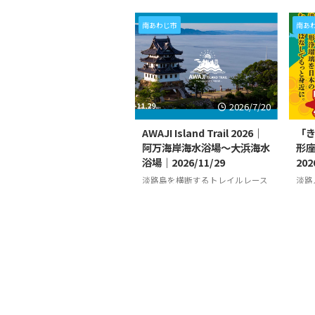
南あわじ市
南あ
2026/7/20
AWAJI Island Trail 2026｜
「
阿万海岸海水浴場～大浜海水
形
浴場｜2026/11/29
202
淡路島を横断するトレイルレース
淡路
開催 淡路島にて、「AWAJI
上演
ISLAND TRAIL -The Legend of
良）
KUNIUMI 2026」が、
「き
2026/11/29（日）に開催されま
202
す。 「AWAJI Island Trail」は、南
上演
うみぞら映画祭2025 i
あわじ市阿万海岸海水浴場をスタ
20
ートし、洲本市大浜海水浴場をフ
され
島｜大浜海水浴場（
ィニッシュとする諭鶴羽山地を縦
う」
海岸通）｜2025/4/26~
走するトレイルです。 淡路島の魅
う」