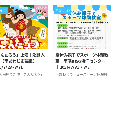
わじ市
南あわじ市
2026/7/10
2026/7/6
きんたろう」上演｜淡路人
夏休み親子でスポーツ体験教
座（南あわじ市福良）｜
室｜南淡B&G海洋センター
6/7/23~8/31
｜2026/7/31・8/7
人形座で新作「きんたろう」
南あわじでニュースポーツ体験教
 淡路人形座（南あわじ市福
室 南淡B&G海洋センター（南あ
にて、オリジナル特別公演
わじ市福良甲）にて、「夏休み親
んたろう」が、
子でスポーツ体験教室」が開催さ
6/7/23（木）～8/31（月）に
れます。 ニュースポーツとして話
されます。 淡路人形座では、
題のモルック、スナッグゴルフ、
n 淡路
空の映画館｜洲本市民広場
23年より夏休み親子劇場が開催
ティーボールを体験することがで
ており、第1弾は「ももたろ
きます。 第1回目：
洲本市
（洲本市塩屋）｜2025/3/22
、第2弾は「うらしまたろ
2026/7/31（金）18:30～ 第2回
4/27
~3/23
が上演されました。 今回
目：2026/8/7（金）18:30～ 参加