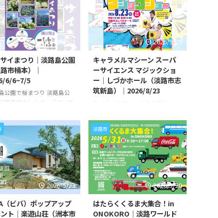
ONOKORO」が、
ます。 期間中、ワステップ淡路島
6/7/11（土）に開催されま
内の対象店舗で1店舗につき税込
 夏の交通事故防止運動にあわ
1,000円以上のお買い物をする
、二輪車の交通事故防止や交
と、スタンプを1つもらうことが
2026/6/2
2026/5/29
ールの大切さについて楽しく
できます。 スタンプを3店舗分集
ことができます。 当日は、日
めると、特典として小森石油で利
ジサイまつり｜淡路島公園
キャラメルマシーン スーパ
輪車普及安全協会「JAPAN
用できるガソリン券500円分と、
淡路市楠本）｜
ーサイエンス マジックショ
DERS」アンバサダーで、一日
お菓子ガチャ1回をプレゼント。
6/6/6~7/5
ー｜しづかホール（淡路市志
安全大使を務める平嶋夏海さ
さらに梅雨の時期にうれしい雨の
筑新島）｜2026/8/23
島公園で桜まつり 淡路島公
登場。交通安全メッセージの
日特典も用意されています。雨の
淡路市楠本）にて、「アジサ
キャラメルマシーンの人気ショー
や委嘱式などが行われます。
日は通常1回のお菓子ガチャが2回
つり」が、2026/6/6（土）か
開催 淡路市立しづかホール（淡路
..
まわせる ...
/5（日）に開催されます。 淡
市志筑新島）にて、「キャラメル
市
淡路市
公園内には約40種類9000株の
マシーン スーパーサイエンス マ
サイがあり、6月上旬より
ジックショー」が、
に咲き始めています。 期間中
2026/8/23（日）に開催されま
、オリジナル缶バッジがもら
す。 テレビやイベントで活躍する
スタンプラリーも実施されま
パフォーマンスユニット「キャラ
 アジサイまつり終了後の
メルマシーン」による、笑いと科
2026/5/23
2026/5/20
12（日）には、アジサイ体験教
学を組み合わせた大人気ステージ
開催されます。 スタンプラリ
です。 ショーでは、不思議なマジ
BA（ビバ）ポップアップ
はたらくくるま大集合！in
スタンプラリーポイントは3ヶ
ックや科学実験を交えながら、楽
ベント｜楽遊山荘（洲本市
ONOKORO｜淡路ワールド