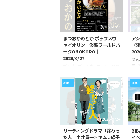
8/9（日）、8/23（日）に開催さ
ーク
れます。 七夕や自由研究、アルパ
202
カアートなど、親子で楽しめる企
す。
画が盛りだくさんです。 7月12日
せて
2026/6/2
の「七夕DAY」では、動物たちへ
通ル
オリジナルちらし寿司や笹をプレ
学ぶ
まつおかのどか ポップスヴ
ア
ゼントするイベントを実施。織姫
本二
ァイオリン｜淡路ワールドパ
（
と彦星に変身したモルモットとの
RI
ークONOKORO｜
202
写真撮影や、願い事を書ける短冊
交通
2026/6/27
淡路
コーナーも登場します。 7月26日
んが
園（
ポップスヴァイオリニストまつお
の「モルモット＆うさぎDAY」で
発信
イま
かのどかライブ 淡路ワールドパ
は、う ...
また .
ら7
ークONOKORO（淡路市塩田新
洲本市
洲本
路島
島）にて、「ポップスヴァイオリ
アジ
ン～クラシック”じゃない”ヴァイ
徐々
オリン弾き～」が、
には
2026/6/27（土）に開催されま
える
す。 ジャンルにとらわれず、ポッ
す。
プス、ロック、アイリッシュ、ジ
2026/5/24
7/
ャズなど、独自の音色でソロ活動
室も
を行うポップスヴァイオリニスト
リーディングドラマ「終わっ
BI
ー 
「まつおかのどか」さんによるラ
た人」中井貴一×キムラ緑子
イ