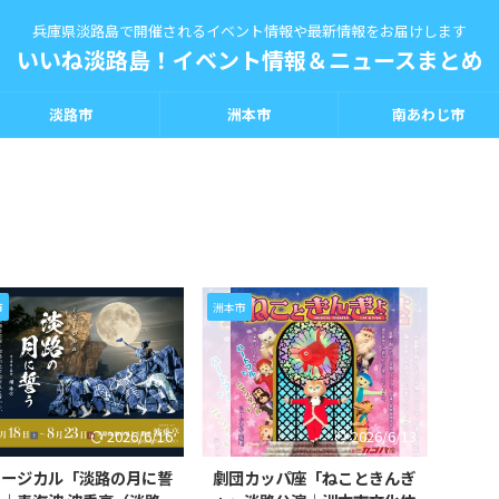
兵庫県淡路島で開催されるイベント情報や最新情報をお届けします
いいね淡路島！イベント情報＆ニュースまとめ
淡路市
洲本市
南あわじ市
市
洲本市
2026/6/16
2026/6/13
ュージカル「淡路の月に誓
劇団カッパ座「ねこときんぎ