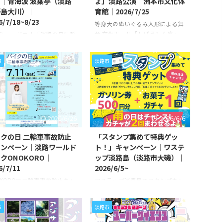
｜青海波 波乗亭（淡路
ょ」淡路公演｜洲本市文化体
野島大川）｜
育館｜2026/7/25
6/7/18~8/23
等身大のぬいぐるみ人形による舞
台 文化ホール「しばえもん座」
ミュージカル「淡路の月に誓
洲本市文化体育館（洲本市塩屋）
3年振りの再演 青海波 劇場
にて、劇団カッパ座「ねこときん
乗亭」（淡路市野島大川）に
市
淡路市
ぎょ」淡路公演が、
ミュージカル「淡路の月に誓
2026/7/25（土）に開催されま
、2026/7/18（土）～
す。 劇団カッパ座は、等身大のぬ
23（日）に上演されます。 「淡
いぐるみ人形による舞台で人気の
月に誓う」は、これまでに2
人形劇団です。 今回の公演は2部
演が行われ、多くの来場者か
構成になっていて、第1部の「歌
評を集めた作品です。今回は
2026/6/26
2026/6/6
ってあそぼ！」では、お姉さんと
年ぶりの再演となります。 作
一緒に元気よく手遊びや歌を楽し
、淡路島の岩屋・絵島に伝わ
クの日 二輪車事故防止
「スタンプ集めて特典ゲッ
めます。 そして第2部は、ミュー
松王丸伝説」を題材にしたオ
ャンペーン｜淡路ワールド
ト！」キャンペーン｜ワステ
ジカル人形劇「ねこときんぎょ」
ナルミュージカル。平清盛の
クONOKORO｜
ップ淡路島（淡路市大磯）｜
です。お屋敷に住む猫のディラン
を背景に、過酷な運命に向き
6/7/11
2026/6/5~
が、友達から預かった金魚のティ
若者たちの絆や誓いが描かれ
OKOROで二輪車事故防止キャ
ワステップ淡路島でスタンプキャ
ーのお世話をすることになります
。 演出は、宝塚歌劇団出身の
ーン 淡路ワールドパーク
ンペーン ワステップ淡路島（淡路
...
・謝珠栄 ...
OKORO（淡路市塩田新島）に
市大磯）にて、「スタンプ集めて
市
淡路市
「バイクの日 二輪車事故防止
特典ゲット！」キャンペーンが、
ンペーン in 淡路ワールドパ
2026/6/5（金）から開催されてい