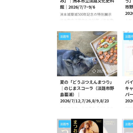
み」｜洲本市立淡路文化史料
う」
館｜2026/7/7~9/6
市
202
洲本城築城500年記念の特別展示
洲本市立淡路文化史料館（洲本市
人気
山手）にて、洲本城築城500年記
う」
念特別展「洲本城500年のあゆ
「波
淡路市
淡路
み」が、2026/7/7（火）から
て、
9/6（日）まで開催されます。 洲
う」が
本城の歴史や歴代城主にまつわる
8/
貴重な資料が展示される特別な企
路の
画です。 洲本城の歴代城主の肖像
度公
画や大河ドラマ「豊臣兄弟」の主
ら好
2026/6/10
人公でもある豊臣秀長の書状、脇
約3
坂家に代々伝わる武具のひとつ
品は
夏の「どうぶつえんまつり」
バイ
「黒塗烏帽子形兜」、淡路国の田
る「
｜のじまスコーラ（淡路市野
キ
畑の情報がまとめられた「淡路国
リジ
島蟇浦）｜
パー
指出寄帳」など、洲本城の500年
時代
2026/7/12,7/26,8/9,8/23
202
の歩みを感じられる資料が展示さ
合う
のじまスコーラで夏の「どうぶつ
ON
れます。 また ...
ます
えんまつり」 のじまスコーラ
ンペ
演出家
（淡路市野島蟇浦）にて、夏の
ON
淡路市
淡路
「どうぶつえんまつり」が、
て、
2026/7/12（日）、7/26（日）、
キャ